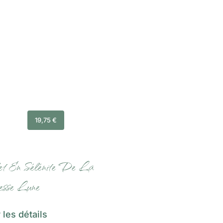
19,75
€
et En Sélénite De La
sse Lune
 les détails