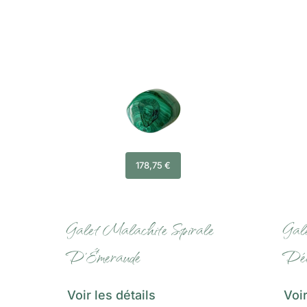
178,75
€
Galet Malachite Spirale
Gal
D’Émeraude
Dée
Voir les détails
Voir