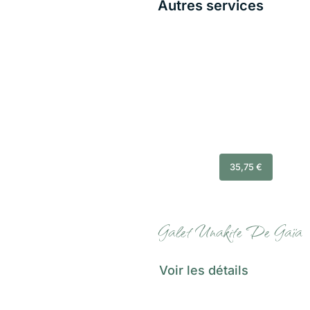
Autres services
35,75
€
Galet Unakite De Gaïa
Voir les détails