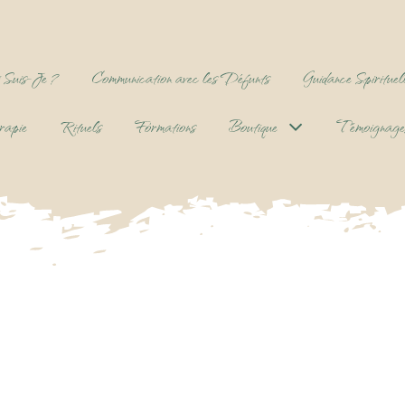
 Suis-Je ?
Communication avec les Défunts
Guidance Spirituel
rapie
Rituels
Formations
Boutique
Témoignage