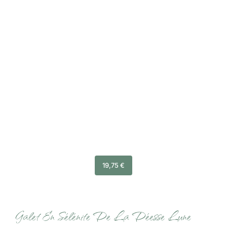
19,75
€
Galet En Sélénite De La Déesse Lune