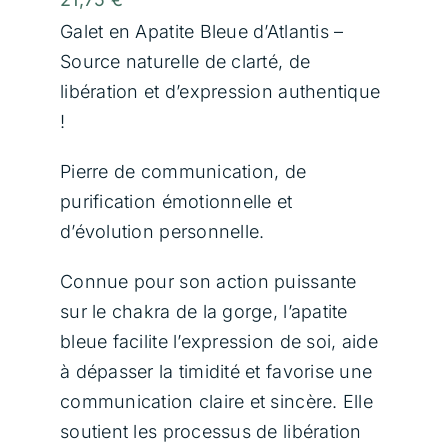
Communication Animale
Galet en Apatite Bleue d’Atlantis –
Source naturelle de clarté, de
Soins Magnétisme
libération et d’expression authentique
!
Soins Lithothérapie
Pierre de communication, de
purification émotionnelle et
Rituels
d’évolution personnelle.
Formations
Connue pour son action puissante
sur le chakra de la gorge, l’apatite
Boutique
bleue facilite l’expression de soi, aide
à dépasser la timidité et favorise une
communication claire et sincère. Elle
Témoignages
soutient les processus de libération