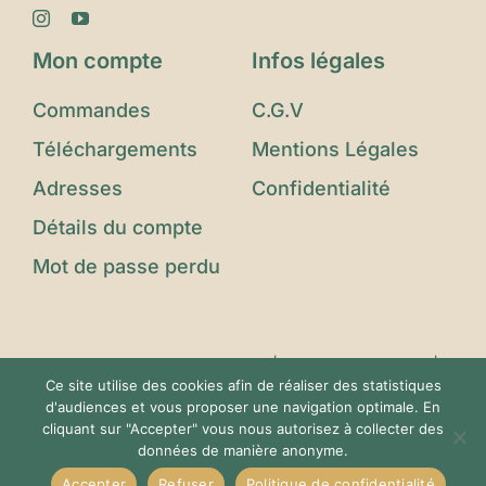
Mon compte
Infos légales
Commandes
C.G.V
Téléchargements
Mentions Légales
Adresses
Confidentialité
Détails du compte
Mot de passe perdu
© Copyright 2023 - 2025 |
Le Jardin d'Eden
|
Ce site utilise des cookies afin de réaliser des statistiques
Tous Droits Réservés | Conçu avec ❤️ par
d'audiences et vous proposer une navigation optimale. En
Imagin'Up Communication
cliquant sur "Accepter" vous nous autorisez à collecter des
données de manière anonyme.
Accepter
Refuser
Politique de confidentialité