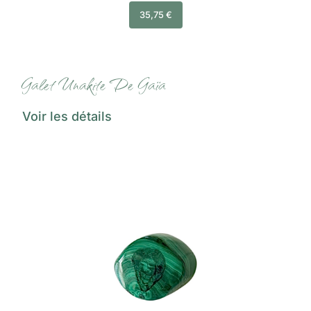
35,75
€
Galet Unakite De Gaïa
Voir les détails