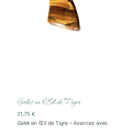
Communication Animale
Soins Magnétisme
Soins Lithothérapie
Rituels
Formations
Boutique
Galet en Œil de Tigre
21,75
€
Témoignages
Galet en Œil de Tigre – Avancez avec