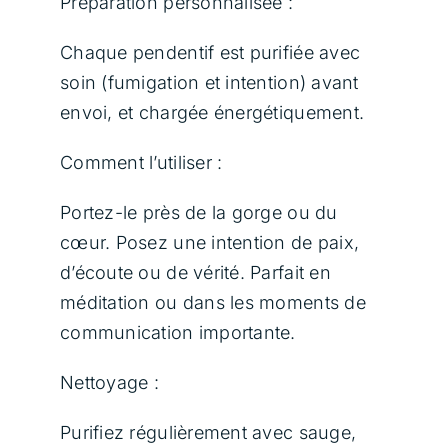
!
calmes.
Préparation personnalisée :
Il
Chaque pendentif est purifiée avec
favorise
soin (fumigation et intention) avant
la
envoi, et chargée énergétiquement.
paix
intérieure,
Comment l’utiliser :
la
clarté
Portez-le près de la gorge ou du
mentale
cœur. Posez une intention de paix,
et
d’écoute ou de vérité. Parfait en
facilite
méditation ou dans les moments de
la
communication importante.
communication
Nettoyage :
sincère,
autant
Purifiez régulièrement avec sauge,