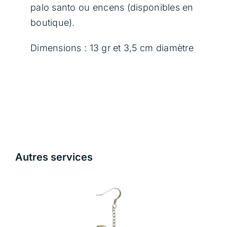
avec
palo santo ou encens (disponibles en
soi-
boutique).
même
qu’avec
Dimensions : 13 gr et 3,5 cm diamètre
les
autres.
Autres services