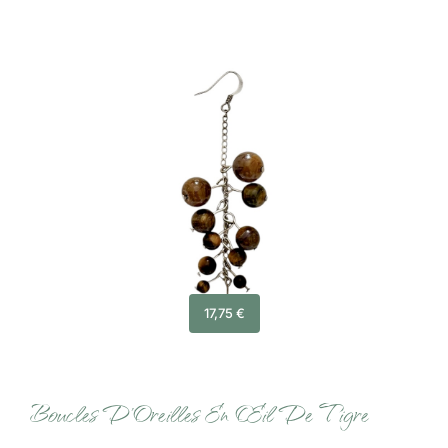
17,75
€
Boucles D’Oreilles En Œil De Tigre