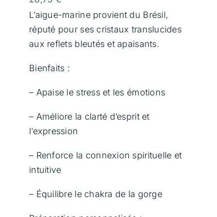
Contact
Pendentif
Ce
Origine
L’aigue-marine provient du Brésil,
Aigue-
pendentif
de
réputé pour ses cristaux translucides
Marine
en
la
aux reflets bleutés et apaisants.
Panier
de
aigue-
pierre
Bienfaits :
l’Océan
marine
:
–
naturelle
– Apaise le stress et les émotions
La
évoque
pureté
la
– Améliore la clarté d’esprit et
et
douceur
l’expression
la
et
– Renforce la connexion spirituelle et
sérénité
la
intuitive
des
pureté
eaux
des
– Équilibre le chakra de la gorge
profondes
eaux