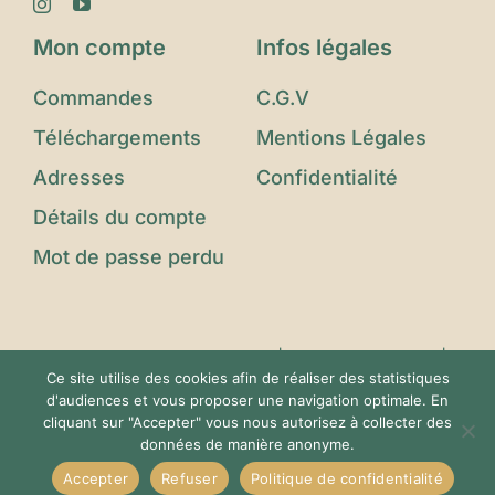
Mon compte
Infos légales
Commandes
C.G.V
Téléchargements
Mentions Légales
Adresses
Confidentialité
Détails du compte
Mot de passe perdu
© Copyright 2023 - 2025 |
Le Jardin d'Eden
|
Ce site utilise des cookies afin de réaliser des statistiques
Tous Droits Réservés | Conçu avec ❤️ par
d'audiences et vous proposer une navigation optimale. En
Imagin'Up Communication
cliquant sur "Accepter" vous nous autorisez à collecter des
données de manière anonyme.
Accepter
Refuser
Politique de confidentialité