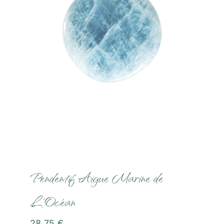
Communication Animale
Soins Magnétisme
Soins Lithothérapie
Rituels
Formations
Boutique
Pendentif Aigue Marine de
L’Océan
Témoignages
28,75
€