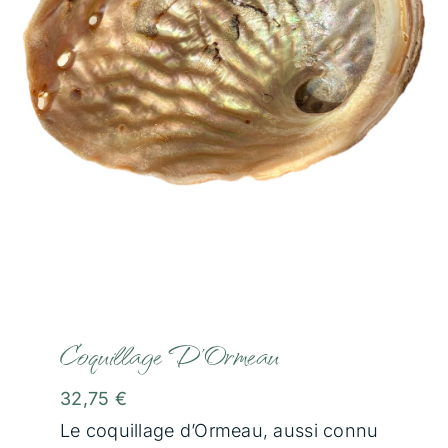
Communication Animale
Soins Magnétisme
Soins Lithothérapie
Rituels
Formations
Boutique
Coquillage D’Ormeau
32,75
€
Témoignages
Le coquillage d’Ormeau, aussi connu