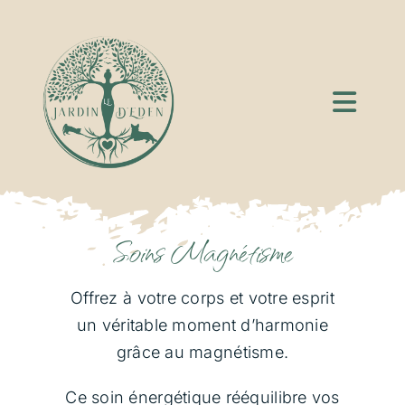
Passer
au
contenu
Toggle
Navigation
Accueil
Qui Suis-Je ?
Soins Magnétisme
Communication avec les Défunts
Offrez à votre corps et votre esprit
un véritable moment d’harmonie
grâce au magnétisme.
Guidance Spirituelle
Ce soin énergétique rééquilibre vos