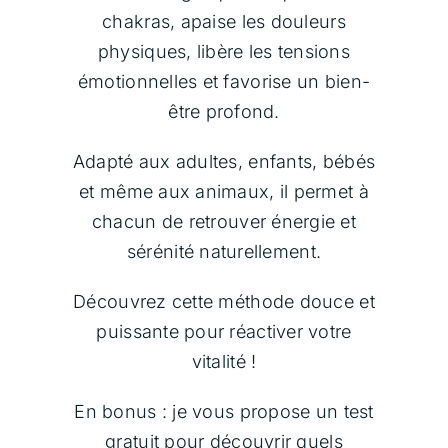
Communication Animale
chakras, apaise les douleurs
physiques, libère les tensions
Soins Magnétisme
émotionnelles et favorise un bien-
être profond.
Soins Lithothérapie
Adapté aux adultes, enfants, bébés
et même aux animaux, il permet à
Rituels
chacun de retrouver énergie et
sérénité naturellement.
Formations
Découvrez cette méthode douce et
puissante pour réactiver votre
Boutique
vitalité !
Témoignages
En bonus : je vous propose un test
gratuit pour découvrir quels