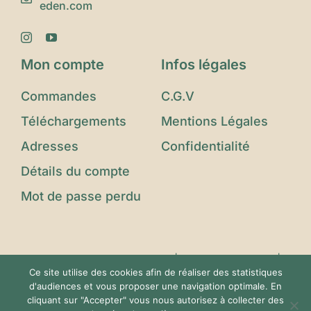
eden.com
Mon compte
Infos légales
Commandes
C.G.V
Téléchargements
Mentions Légales
Adresses
Confidentialité
Détails du compte
Mot de passe perdu
© Copyright 2023 - 2025 |
Le Jardin d'Eden
|
Ce site utilise des cookies afin de réaliser des statistiques
Tous Droits Réservés | Conçu avec ❤️ par
d'audiences et vous proposer une navigation optimale. En
Imagin'Up Communication
cliquant sur "Accepter" vous nous autorisez à collecter des