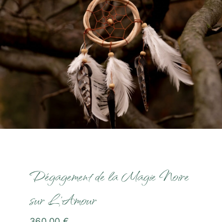
Communication Animale
Soins Magnétisme
Soins Lithothérapie
Rituels
Formations
Boutique
Dégagement de la Magie Noire
sur L’Amour
Témoignages
360,00
€