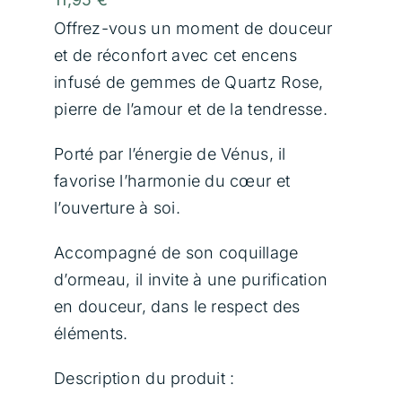
Communication Animale
Offrez-vous un moment de douceur
et de réconfort avec cet encens
Soins Magnétisme
infusé de gemmes de Quartz Rose,
pierre de l’amour et de la tendresse.
Soins Lithothérapie
Porté par l’énergie de Vénus, il
favorise l’harmonie du cœur et
Rituels
l’ouverture à soi.
Formations
Accompagné de son coquillage
d’ormeau, il invite à une purification
Boutique
en douceur, dans le respect des
éléments.
Témoignages
Description du produit :