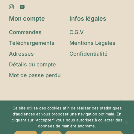
Mon compte
Infos légales
Commandes
C.G.V
Téléchargements
Mentions Légales
Adresses
Confidentialité
Détails du compte
Mot de passe perdu
© Copyright 2023 - 2025 |
Le Jardin d'Eden
|
Ce site utilise des cookies afin de réaliser des statistiques
Tous Droits Réservés | Conçu avec ❤️ par
d'audiences et vous proposer une navigation optimale. En
Imagin'Up Communication
cliquant sur "Accepter" vous nous autorisez à collecter des
données de manière anonyme.