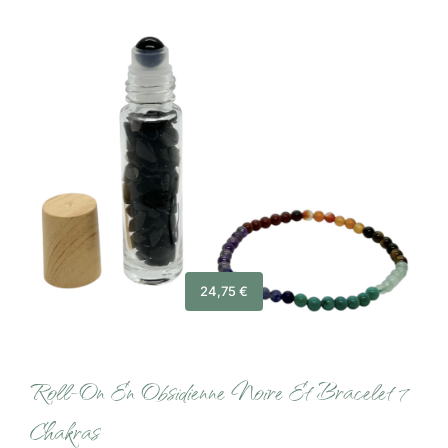
24,75
€
Roll-On En Obsidienne Noire Et Bracelet 7
Chakras