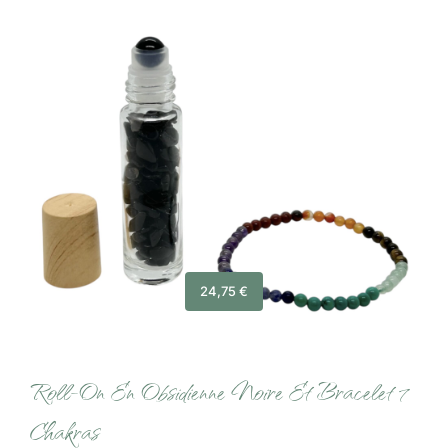
24,75
€
Roll-On En Obsidienne Noire Et Bracelet 7
Chakras