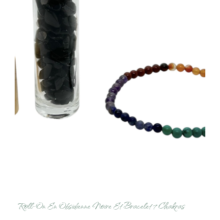
Roll-On En Obsidienne Noire Et Bracelet 7 Chakras