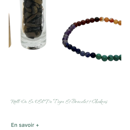
Roll-On En Œil De Tigre Et Bracelet 7 Chakras
En savoir +