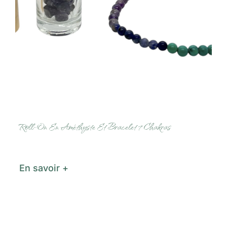
Contact
Panier
Roll-On En Améthyste Et Bracelet 7 Chakras
En savoir +