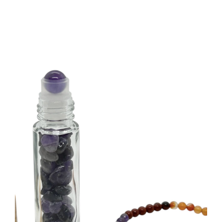
Communication Animale
Soins Magnétisme
Soins Lithothérapie
Rituels
Formations
Boutique
Témoignages