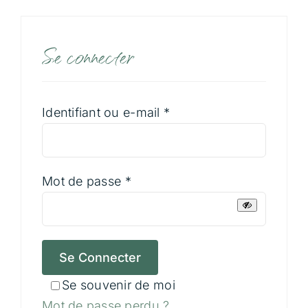
Communication Animale
Se connecter
Soins Magnétisme
Soins Lithothérapie
Obligatoire
Identifiant ou e-mail
*
Rituels
Obligatoire
Mot de passe
*
Formations
Boutique
Se Connecter
Témoignages
Se souvenir de moi
Mot de passe perdu ?