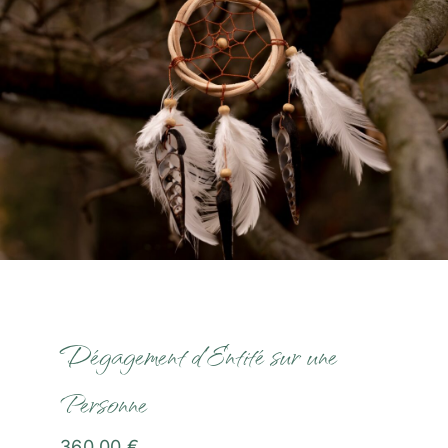
Communication Animale
Soins Magnétisme
Soins Lithothérapie
Rituels
Formations
Boutique
Dégagement d’Entité sur une
Personne
Témoignages
360,00
€