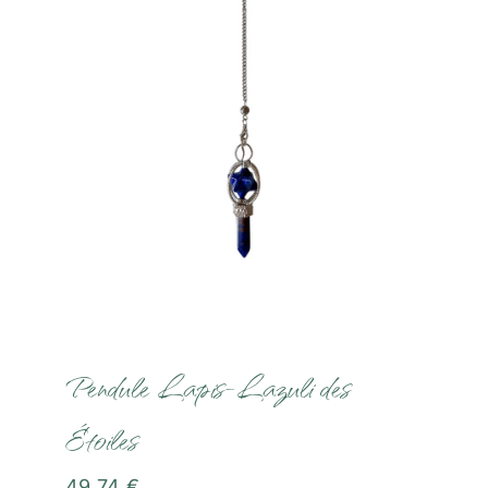
Communication Animale
Soins Magnétisme
Soins Lithothérapie
Rituels
Formations
Boutique
Pendule Lapis-Lazuli des
Étoiles
Témoignages
49,74
€