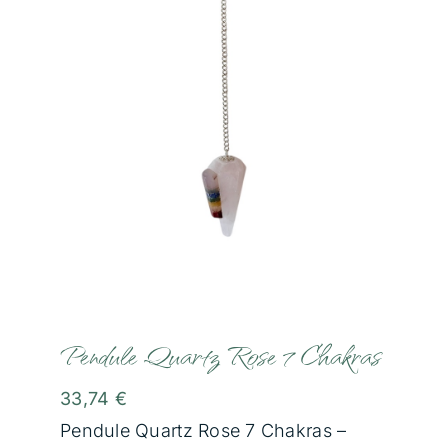
Communication Animale
Soins Magnétisme
Soins Lithothérapie
Rituels
Formations
Boutique
Pendule Quartz Rose 7 Chakras
33,74
€
Témoignages
Pendule Quartz Rose 7 Chakras –