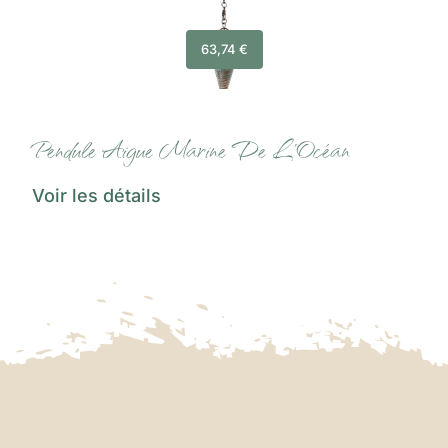
63,74
€
Pendule Aigue Marine De L’Océan
Voir les détails